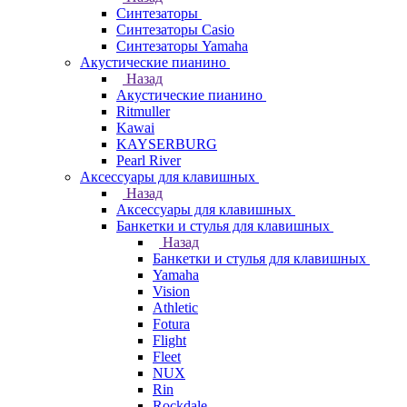
Синтезаторы
Синтезаторы Casio
Синтезаторы Yamaha
Акустические пианино
Назад
Акустические пианино
Ritmuller
Kawai
KAYSERBURG
Pearl River
Аксессуары для клавишных
Назад
Аксессуары для клавишных
Банкетки и стулья для клавишных
Назад
Банкетки и стулья для клавишных
Yamaha
Vision
Athletic
Fotura
Flight
Fleet
NUX
Rin
Rockdale