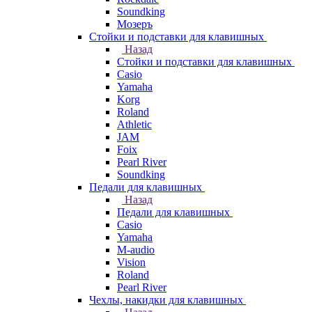
Soundking
Мозеръ
Стойки и подставки для клавишных
Назад
Стойки и подставки для клавишных
Casio
Yamaha
Korg
Roland
Athletic
JAM
Foix
Pearl River
Soundking
Педали для клавишных
Назад
Педали для клавишных
Casio
Yamaha
M-audio
Vision
Roland
Pearl River
Чехлы, накидки для клавишных