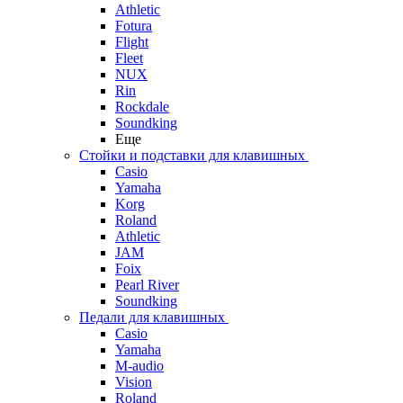
Athletic
Fotura
Flight
Fleet
NUX
Rin
Rockdale
Soundking
Еще
Стойки и подставки для клавишных
Casio
Yamaha
Korg
Roland
Athletic
JAM
Foix
Pearl River
Soundking
Педали для клавишных
Casio
Yamaha
M-audio
Vision
Roland