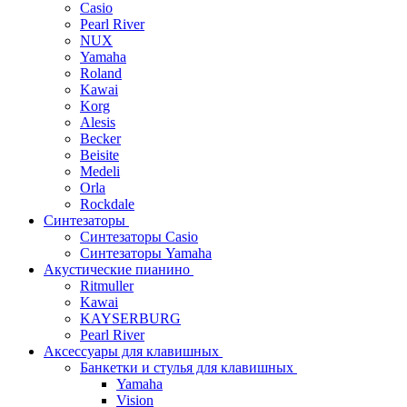
Casio
Pearl River
NUX
Yamaha
Roland
Kawai
Korg
Alesis
Becker
Beisite
Medeli
Orla
Rockdale
Синтезаторы
Синтезаторы Casio
Синтезаторы Yamaha
Акустические пианино
Ritmuller
Kawai
KAYSERBURG
Pearl River
Аксессуары для клавишных
Банкетки и стулья для клавишных
Yamaha
Vision