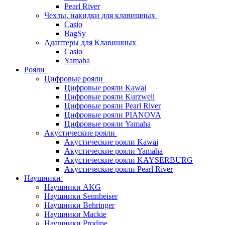
Pearl River
Чехлы, накидки для клавишных
Casio
BagSy
Адаптеры для Клавишных
Casio
Yamaha
Рояли
Цифровые рояли
Цифровые рояли Kawai
Цифровые рояли Kurzweil
Цифровые рояли Pearl River
Цифровые рояли PIANOVA
Цифровые рояли Yamaha
Акустические рояли
Акустические рояли Kawai
Акустические рояли Yamaha
Акустические рояли KAYSERBURG
Акустические рояли Pearl River
Наушники
Наушники AKG
Наушники Sennheiser
Наушники Behringer
Наушники Mackie
Наушники Prodipe