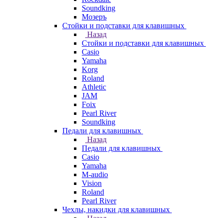
Soundking
Мозеръ
Стойки и подставки для клавишных
Назад
Стойки и подставки для клавишных
Casio
Yamaha
Korg
Roland
Athletic
JAM
Foix
Pearl River
Soundking
Педали для клавишных
Назад
Педали для клавишных
Casio
Yamaha
M-audio
Vision
Roland
Pearl River
Чехлы, накидки для клавишных