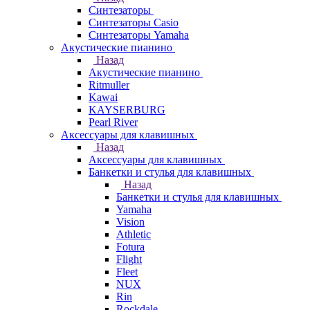
Синтезаторы
Синтезаторы Casio
Синтезаторы Yamaha
Акустические пианино
Назад
Акустические пианино
Ritmuller
Kawai
KAYSERBURG
Pearl River
Аксессуары для клавишных
Назад
Аксессуары для клавишных
Банкетки и стулья для клавишных
Назад
Банкетки и стулья для клавишных
Yamaha
Vision
Athletic
Fotura
Flight
Fleet
NUX
Rin
Rockdale