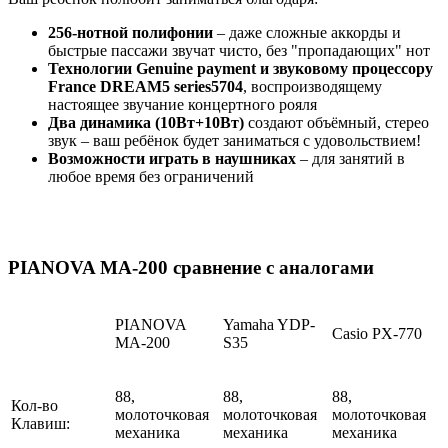
256-нотной полифонии
– даже сложные аккорды и
быстрые пассажи звучат чисто, без "пропадающих" нот
Технологии Genuine payment и звуковому процессору
France DREAM5 series5704
, воспроизводящему
настоящее звучание концертного рояля
Два динамика (10Вт+10Вт)
создают объёмный, стерео
звук – ваш ребёнок будет заниматься с удовольствием!
Возможности играть в наушниках
– для занятий в
любое время без ограничений
PIANOVA MA-200 сравнение с аналогами
PIANOVA
Yamaha YDP-
Casio PX-770
MA-200
S35
88,
88,
88,
Кол-во
молоточковая
молоточковая
молоточковая
Клавиш:
механика
механика
механика