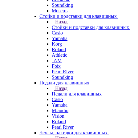
Soundking
Мозеръ
Стойки и подставки для клавишных
Назад
Стойки и подставки для клавишных
Casio
Yamaha
Korg
Roland
Athletic
JAM
Foix
Pearl River
Soundking
Педали для клавишных
Назад
Педали для клавишных
Casio
Yamaha
M-audio
Vision
Roland
Pearl River
Чехлы, накидки для клавишных