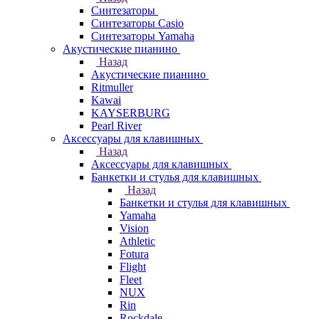
Синтезаторы
Синтезаторы Casio
Синтезаторы Yamaha
Акустические пианино
Назад
Акустические пианино
Ritmuller
Kawai
KAYSERBURG
Pearl River
Аксессуары для клавишных
Назад
Аксессуары для клавишных
Банкетки и стулья для клавишных
Назад
Банкетки и стулья для клавишных
Yamaha
Vision
Athletic
Fotura
Flight
Fleet
NUX
Rin
Rockdale