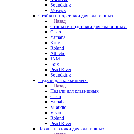
Soundking
Мозеръ
Стойки и подставки для клавишных
Назад
Стойки и подставки для клавишных
Casio
Yamaha
Korg
Roland
Athletic
JAM
Foix
Pearl River
Soundking
Педали для клавишных
Назад
Педали для клавишных
Casio
Yamaha
M-audio
Vision
Roland
Pearl River
Чехлы, накидки для клавишных