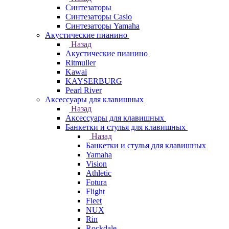
Синтезаторы
Синтезаторы Casio
Синтезаторы Yamaha
Акустические пианино
Назад
Акустические пианино
Ritmuller
Kawai
KAYSERBURG
Pearl River
Аксессуары для клавишных
Назад
Аксессуары для клавишных
Банкетки и стулья для клавишных
Назад
Банкетки и стулья для клавишных
Yamaha
Vision
Athletic
Fotura
Flight
Fleet
NUX
Rin
Rockdale