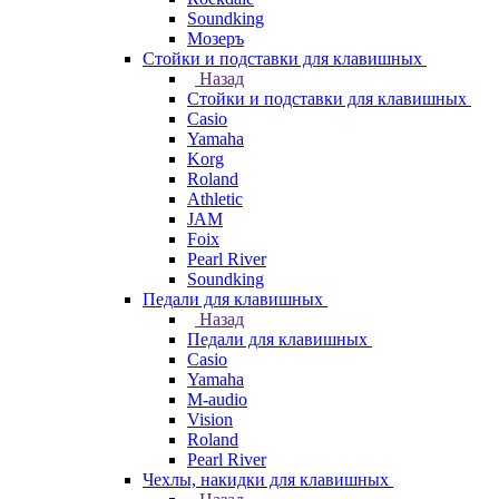
Soundking
Мозеръ
Стойки и подставки для клавишных
Назад
Стойки и подставки для клавишных
Casio
Yamaha
Korg
Roland
Athletic
JAM
Foix
Pearl River
Soundking
Педали для клавишных
Назад
Педали для клавишных
Casio
Yamaha
M-audio
Vision
Roland
Pearl River
Чехлы, накидки для клавишных