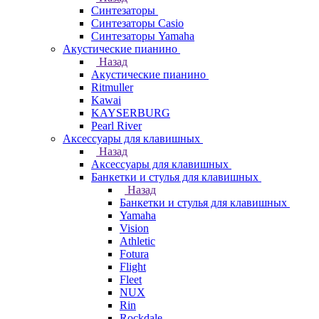
Синтезаторы
Синтезаторы Casio
Синтезаторы Yamaha
Акустические пианино
Назад
Акустические пианино
Ritmuller
Kawai
KAYSERBURG
Pearl River
Аксессуары для клавишных
Назад
Аксессуары для клавишных
Банкетки и стулья для клавишных
Назад
Банкетки и стулья для клавишных
Yamaha
Vision
Athletic
Fotura
Flight
Fleet
NUX
Rin
Rockdale