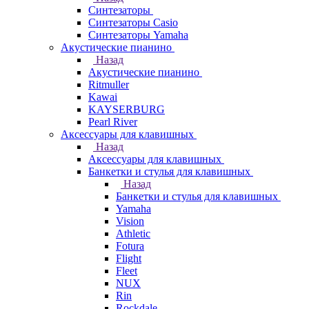
Синтезаторы
Синтезаторы Casio
Синтезаторы Yamaha
Акустические пианино
Назад
Акустические пианино
Ritmuller
Kawai
KAYSERBURG
Pearl River
Аксессуары для клавишных
Назад
Аксессуары для клавишных
Банкетки и стулья для клавишных
Назад
Банкетки и стулья для клавишных
Yamaha
Vision
Athletic
Fotura
Flight
Fleet
NUX
Rin
Rockdale