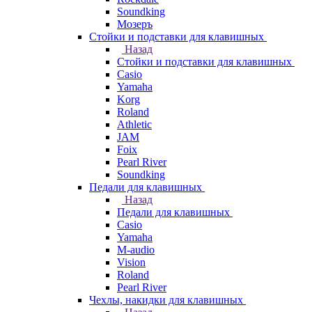
Soundking
Мозеръ
Стойки и подставки для клавишных
Назад
Стойки и подставки для клавишных
Casio
Yamaha
Korg
Roland
Athletic
JAM
Foix
Pearl River
Soundking
Педали для клавишных
Назад
Педали для клавишных
Casio
Yamaha
M-audio
Vision
Roland
Pearl River
Чехлы, накидки для клавишных