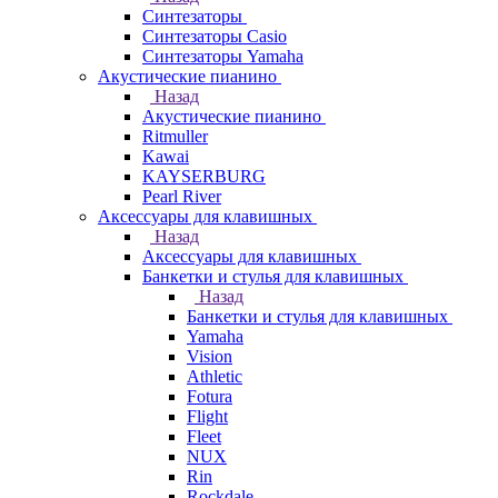
Синтезаторы
Синтезаторы Casio
Синтезаторы Yamaha
Акустические пианино
Назад
Акустические пианино
Ritmuller
Kawai
KAYSERBURG
Pearl River
Аксессуары для клавишных
Назад
Аксессуары для клавишных
Банкетки и стулья для клавишных
Назад
Банкетки и стулья для клавишных
Yamaha
Vision
Athletic
Fotura
Flight
Fleet
NUX
Rin
Rockdale