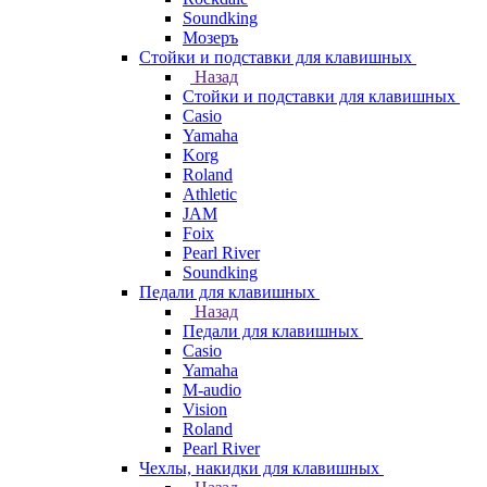
Soundking
Мозеръ
Стойки и подставки для клавишных
Назад
Стойки и подставки для клавишных
Casio
Yamaha
Korg
Roland
Athletic
JAM
Foix
Pearl River
Soundking
Педали для клавишных
Назад
Педали для клавишных
Casio
Yamaha
M-audio
Vision
Roland
Pearl River
Чехлы, накидки для клавишных