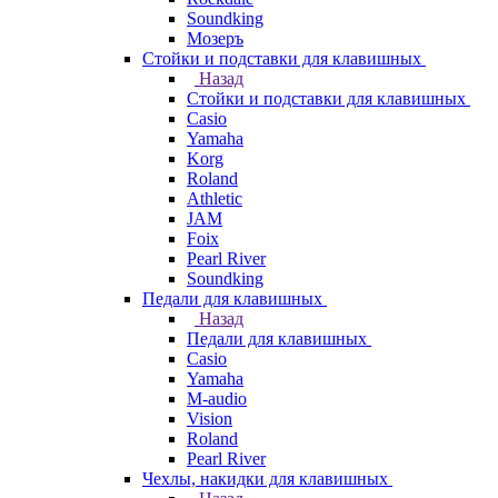
Soundking
Мозеръ
Стойки и подставки для клавишных
Назад
Стойки и подставки для клавишных
Casio
Yamaha
Korg
Roland
Athletic
JAM
Foix
Pearl River
Soundking
Педали для клавишных
Назад
Педали для клавишных
Casio
Yamaha
M-audio
Vision
Roland
Pearl River
Чехлы, накидки для клавишных