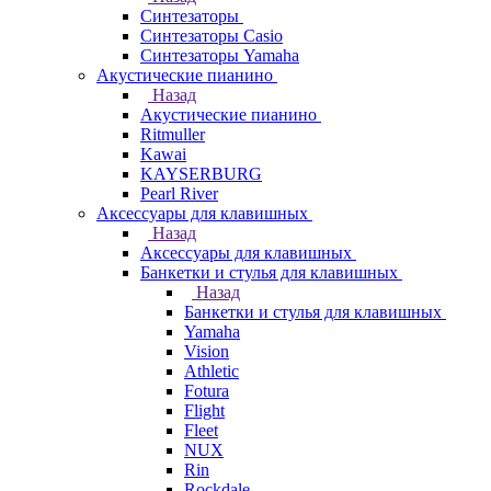
Синтезаторы
Синтезаторы Casio
Синтезаторы Yamaha
Акустические пианино
Назад
Акустические пианино
Ritmuller
Kawai
KAYSERBURG
Pearl River
Аксессуары для клавишных
Назад
Аксессуары для клавишных
Банкетки и стулья для клавишных
Назад
Банкетки и стулья для клавишных
Yamaha
Vision
Athletic
Fotura
Flight
Fleet
NUX
Rin
Rockdale