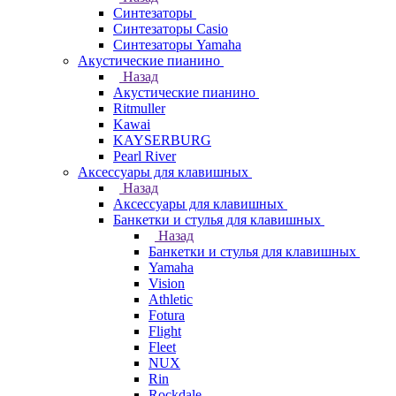
Синтезаторы
Синтезаторы Casio
Синтезаторы Yamaha
Акустические пианино
Назад
Акустические пианино
Ritmuller
Kawai
KAYSERBURG
Pearl River
Аксессуары для клавишных
Назад
Аксессуары для клавишных
Банкетки и стулья для клавишных
Назад
Банкетки и стулья для клавишных
Yamaha
Vision
Athletic
Fotura
Flight
Fleet
NUX
Rin
Rockdale