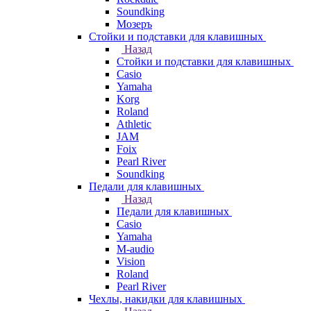
Soundking
Мозеръ
Стойки и подставки для клавишных
Назад
Стойки и подставки для клавишных
Casio
Yamaha
Korg
Roland
Athletic
JAM
Foix
Pearl River
Soundking
Педали для клавишных
Назад
Педали для клавишных
Casio
Yamaha
M-audio
Vision
Roland
Pearl River
Чехлы, накидки для клавишных