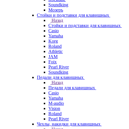
Soundking
Мозеръ
Стойки и подставки для клавишных
Назад
Стойки и подставки для клавишных
Casio
Yamaha
Korg
Roland
Athletic
JAM
Foix
Pearl River
Soundking
Педали для клавишных
Назад
Педали для клавишных
Casio
Yamaha
M-audio
Vision
Roland
Pearl River
Чехлы, накидки для клавишных