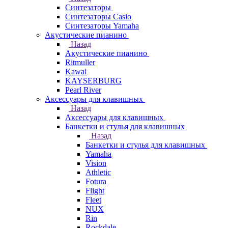
Синтезаторы
Синтезаторы Casio
Синтезаторы Yamaha
Акустические пианино
Назад
Акустические пианино
Ritmuller
Kawai
KAYSERBURG
Pearl River
Аксессуары для клавишных
Назад
Аксессуары для клавишных
Банкетки и стулья для клавишных
Назад
Банкетки и стулья для клавишных
Yamaha
Vision
Athletic
Fotura
Flight
Fleet
NUX
Rin
Rockdale