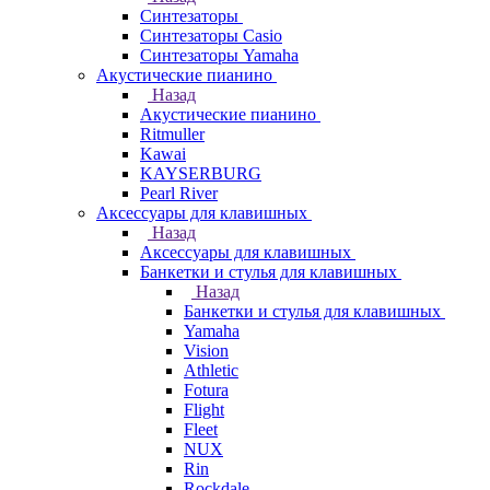
Синтезаторы
Синтезаторы Casio
Синтезаторы Yamaha
Акустические пианино
Назад
Акустические пианино
Ritmuller
Kawai
KAYSERBURG
Pearl River
Аксессуары для клавишных
Назад
Аксессуары для клавишных
Банкетки и стулья для клавишных
Назад
Банкетки и стулья для клавишных
Yamaha
Vision
Athletic
Fotura
Flight
Fleet
NUX
Rin
Rockdale