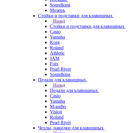
Soundking
Мозеръ
Стойки и подставки для клавишных
Назад
Стойки и подставки для клавишных
Casio
Yamaha
Korg
Roland
Athletic
JAM
Foix
Pearl River
Soundking
Педали для клавишных
Назад
Педали для клавишных
Casio
Yamaha
M-audio
Vision
Roland
Pearl River
Чехлы, накидки для клавишных