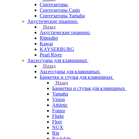
Синтезаторы
Синтезаторы Casio
Синтезаторы Yamaha
Акустические пианино
Назад
Акустические пианино
Ritmuller
Kawai
KAYSERBURG
Pearl River
Аксессуары для клавишных
Назад
Аксессуары для клавишных
Банкетки и стулья для клавишных
Назад
Банкетки и стулья для клавишных
Yamaha
Vision
Athletic
Fotura
Flight
Fleet
NUX
Rin
Rockdale