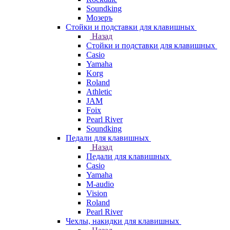
Soundking
Мозеръ
Стойки и подставки для клавишных
Назад
Стойки и подставки для клавишных
Casio
Yamaha
Korg
Roland
Athletic
JAM
Foix
Pearl River
Soundking
Педали для клавишных
Назад
Педали для клавишных
Casio
Yamaha
M-audio
Vision
Roland
Pearl River
Чехлы, накидки для клавишных