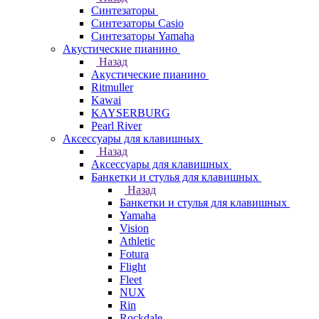
Синтезаторы
Синтезаторы Casio
Синтезаторы Yamaha
Акустические пианино
Назад
Акустические пианино
Ritmuller
Kawai
KAYSERBURG
Pearl River
Аксессуары для клавишных
Назад
Аксессуары для клавишных
Банкетки и стулья для клавишных
Назад
Банкетки и стулья для клавишных
Yamaha
Vision
Athletic
Fotura
Flight
Fleet
NUX
Rin
Rockdale