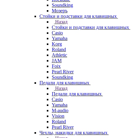
Soundking
Мозеръ
Стойки и подставки для клавишных
Назад
Стойки и подставки для клавишных
Casio
Yamaha
Korg
Roland
Athletic
JAM
Foix
Pearl River
Soundking
Педали для клавишных
Назад
Педали для клавишных
Casio
Yamaha
M-audio
Vision
Roland
Pearl River
Чехлы, накидки для клавишных