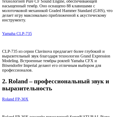
технологией Pure CF Sound Engine, обеспечивающей
насыщенный тембр. Оно оснащено 88 клавишами с
молоточковой механикой Graded Hammer Standard (GHS), что
делает игру максимально приближенной к акустическому
инструменту.
Yamaha CLP-735
CLP-735 из серии Clavinova предлагает более глубокий и
выразительный звук благодаря технологии Grand Expression
Modeling. Встроенные тембры роялей Yamaha CFX и
Bösendorfer Imperial делают его отличным выбором для
профессионалов.
2. Roland – профессиональный звук и
выразительность
Roland FP-30X
Roland FP-30X оснащён технологией SuperNATURAL Piano,