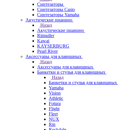
Синтезаторы
Синтезаторы Casio
Синтезаторы Yamaha
Акустические пианино
Назад
Акустические пианино
Ritmuller
Kawai
KAYSERBURG
Pearl River
Аксессуары для клавишных
Назад
Аксессуары для клавишных
Банкетки и стулья для клавишных
Назад
Банкетки и стулья для клавишных
Yamaha
Vision
Athletic
Fotura
Flight
Fleet
NUX
Rin
Rockdale