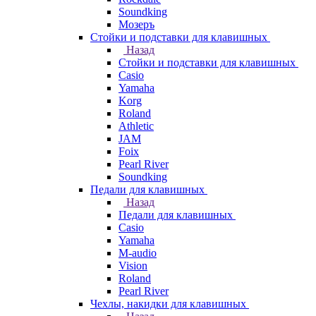
Soundking
Мозеръ
Стойки и подставки для клавишных
Назад
Стойки и подставки для клавишных
Casio
Yamaha
Korg
Roland
Athletic
JAM
Foix
Pearl River
Soundking
Педали для клавишных
Назад
Педали для клавишных
Casio
Yamaha
M-audio
Vision
Roland
Pearl River
Чехлы, накидки для клавишных