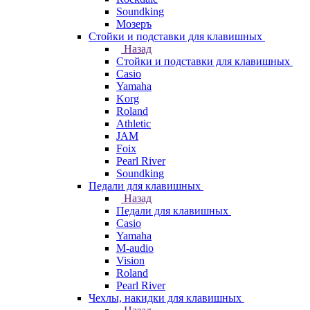
Soundking
Мозеръ
Стойки и подставки для клавишных
Назад
Стойки и подставки для клавишных
Casio
Yamaha
Korg
Roland
Athletic
JAM
Foix
Pearl River
Soundking
Педали для клавишных
Назад
Педали для клавишных
Casio
Yamaha
M-audio
Vision
Roland
Pearl River
Чехлы, накидки для клавишных