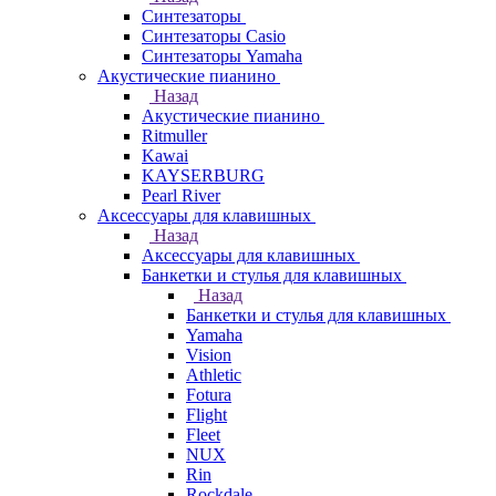
Синтезаторы
Синтезаторы Casio
Синтезаторы Yamaha
Акустические пианино
Назад
Акустические пианино
Ritmuller
Kawai
KAYSERBURG
Pearl River
Аксессуары для клавишных
Назад
Аксессуары для клавишных
Банкетки и стулья для клавишных
Назад
Банкетки и стулья для клавишных
Yamaha
Vision
Athletic
Fotura
Flight
Fleet
NUX
Rin
Rockdale